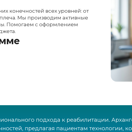
их конечностей всех уровней: от
 плеча. Мы производим активные
езы. Помогаем с оформлением
джета.
амме
сионального подхода к реабилитации. Архан
ностей, предлагая пациентам технологии, к