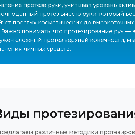
ление протеза руки, учитывая уровень актив
 полноценный протез вместо руки, который в
 от простых косметических до высокоточных 
ажно понимать, что протезирование рук — эт
нужен сложный протез верхней конечности, м
ечения личных средств.
Виды протезировани
редлагаем различные методики протезиро