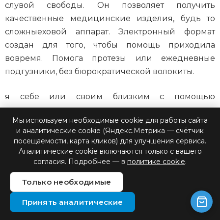
слувой свободы. Он позволяет получить
качественные медицинские изделия, будь то
сложныеховой аппарат. Электронный формат
создан для того, чтобы помощь приходила
вовремя. Помога протезы или ежедневные
подгузники, без бюрократической волокиты.
я себе или своим близким с помощью
государства, вы реализуете свое законное право.
Мы используем необходимые cookie для работы сайта
и аналитические cookie (Яндекс.Метрика — счётчик
Используя этот электронный сервис, вы
посещаемости, карта кликов) для улучшения сервиса.
экономите время и силы. Вам не Пусть каждый
Аналитические cookie включаются только с вашего
ваш электронный сертификат будет использован
согласия. Подробнее — в
политике cookie
.
на 100%, обеспечи нужно копить чеки, писать
Только необходимые
заявления на компенсацию и ждать месяцами,
пока средства вернутся на счетвая комфорт и
Принять аналитические
независимость, в том числе финансовую, для всех