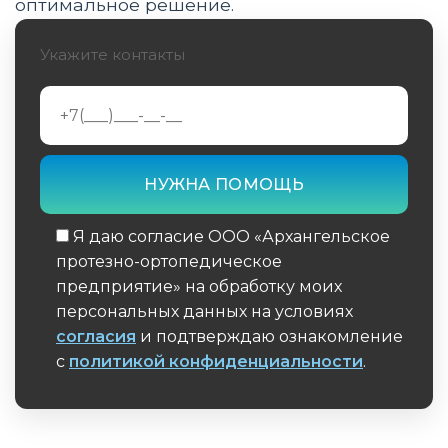
оптимальное решение.
Правила оплаты товара сертификатом и
возможность доплаты разницы своими
Укажите контакты
средствами
Срок действия сертификата возврат
купленного изделия и решение проблем с
СФР
Заключение
Я даю согласие ООО «Архангельское
протезно-ортопедическое
предприятие» на обработку моих
персональных данных на условиях
согласия
и подтверждаю ознакомление
с
политикой конфиденциальности
.
Обязательное поле