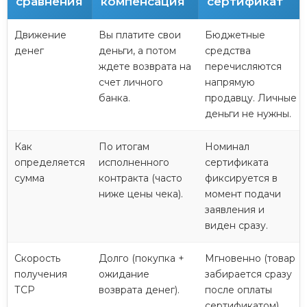
сравнения
компенсация
сертификат
Движение
Вы платите свои
Бюджетные
денег
деньги, а потом
средства
ждете возврата на
перечисляются
счет личного
напрямую
банка.
продавцу. Личные
деньги не нужны.
Как
По итогам
Номинал
определяется
исполненного
сертификата
сумма
контракта (часто
фиксируется в
ниже цены чека).
момент подачи
заявления и
виден сразу.
Скорость
Долго (покупка +
Мгновенно (товар
получения
ожидание
забирается сразу
ТСР
возврата денег).
после оплаты
сертификатом).