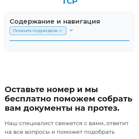
ТСР
Содержание и навигация
Показать подразделы
Электронный сертификат ТСР как работает
механизм и чем он выгоднее компенсации
Пошаговая инструкция как оформить
сертификат через Госуслуги и привязать
Оставьте номер и мы
карту МИР
бесплатно поможем собрать
Как узнать точную сумму сертификата и
вам документы на протез.
почему номинал зависит от последнего
госконтракта
Наш специалист свяжется с вами, ответит
Где принимают электронный сертификат и
на все вопросы и поможет подобрать
как найти магазины в каталоге ФСС