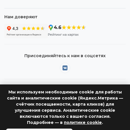
Нам доверяют
★★★★★
★★★★★
4.6
Рейтинг на картах
Присоединяйтесь к нам в соцсетях
Правила оплаты электронным сертификатом
Мы используем необходимые cookie для работы
сайта и аналитические cookie (Яндекс.Метрика —
счётчик посещаемости, карта кликов) для
улучшения сервиса. Аналитические cookie
включаются только с вашего согласия.
© 2026 Архангельское ПРоП. Все права защищены.
Подробнее — в
политике cookie
.
Вся представленная на сайте информация